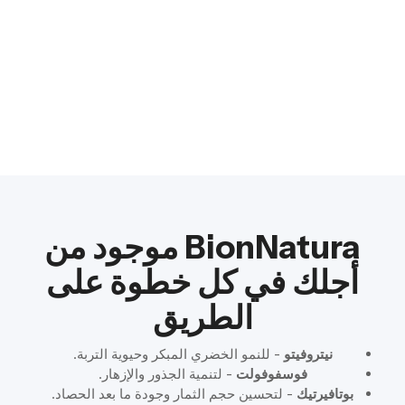
أنظمة تحويل النفايات إلى طاقة
إدارة الموارد الدائرية
بدائل الوقود الخالية من الكربون
BionNatura موجود من
أجلك في كل خطوة على
الطريق
نيتروفيتو
- للنمو الخضري المبكر وحيوية التربة.
فوسفوفولت
- لتنمية الجذور والإزهار.
بوتافيرتيك
- لتحسين حجم الثمار وجودة ما بعد الحصاد.