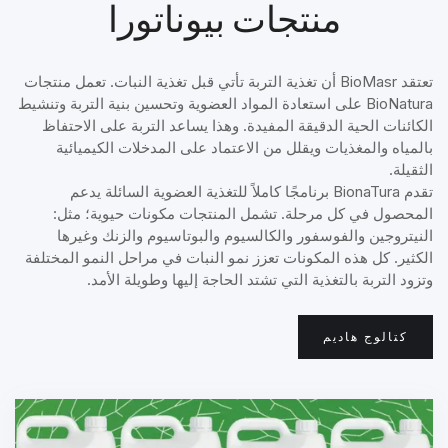
منتجات بيوناتورا
تعتقد BioMasr أن تغذية التربة تأتي قبل تغذية النبات. تعمل منتجات
BioNatura على استعادة المواد العضوية وتحسين بنية التربة وتنشيط
الكائنات الحية الدقيقة المفيدة. وهذا يساعد التربة على الاحتفاظ
بالمياه والمغذيات ويقلل من الاعتماد على المدخلات الكيميائية
الثقيلة.
تقدم BionaTura برنامجًا كاملاً للتغذية العضوية السائلة يدعم
المحصول في كل مرحلة. تشمل المنتجات مكونات حيوية؛ مثل:
النيتروجين والفوسفور والكالسيوم والبوتاسيوم والزنك وغيرها
الكثير. كل هذه المكونات تعزز نمو النبات في مراحل النمو المختلفة
وتزود التربة بالتغذية التي تشتد الحاجة إليها وطويلة الأمد.
كتالوج هاديم